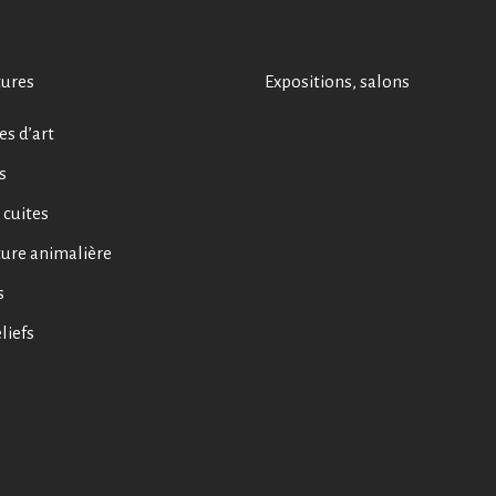
tures
Expositions, salons
s d’art
s
 cuites
ure animalière
s
liefs