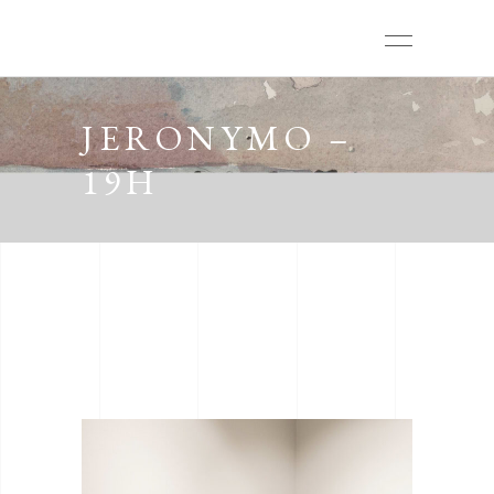
JERONYMO –
19H